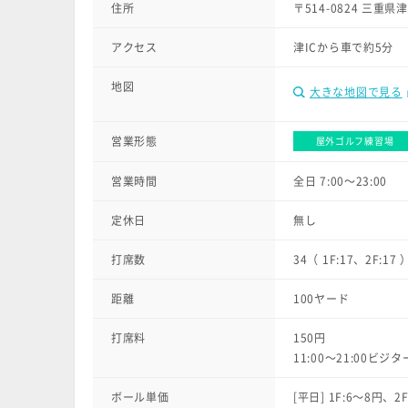
住所
〒514-0824 三重県
アクセス
津ICから車で約5分
地図
大きな地図で見る
営業形態
屋外ゴルフ練習場
営業時間
全日 7:00〜23:00
定休日
無し
打席数
34（ 1F:17、2F:17 
距離
100ヤード
打席料
150円
11:00〜21:00
ボール単価
[平日] 1F:6〜8円、2