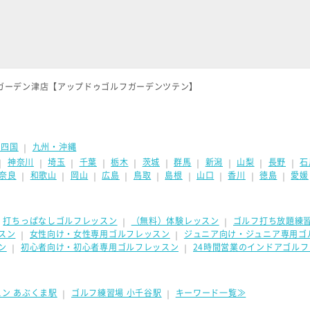
フガーデン津店【アップドゥゴルフガーデンツテン】
・四国
九州・沖縄
｜
神奈川
埼玉
千葉
栃木
茨城
群馬
新潟
山梨
長野
石
｜
｜
｜
｜
｜
｜
｜
｜
｜
｜
奈良
和歌山
岡山
広島
鳥取
島根
山口
香川
徳島
愛媛
｜
｜
｜
｜
｜
｜
｜
｜
｜
打ちっぱなしゴルフレッスン
（無料）体験レッスン
ゴルフ打ち放題練
｜
｜
｜
スン
女性向け・女性専用ゴルフレッスン
ジュニア向け・ジュニア専用ゴ
｜
｜
ン
初心者向け・初心者専用ゴルフレッスン
24時間営業のインドアゴル
｜
｜
ン あぶくま駅
ゴルフ練習場 小千谷駅
キーワード一覧≫
｜
｜