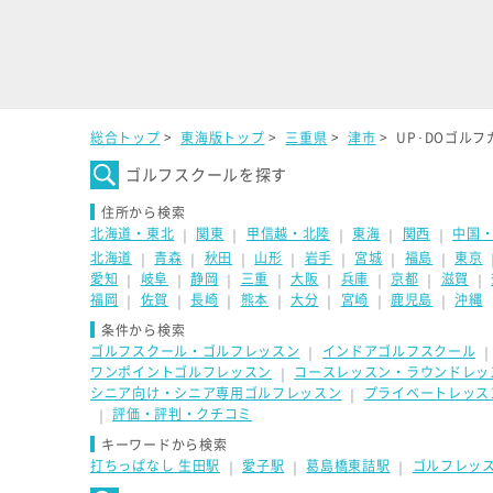
総合トップ
>
東海版トップ
>
三重県
>
津市
>
UP･DOゴル
ゴルフスクールを探す
住所から検索
北海道・東北
関東
甲信越・北陸
東海
関西
中国
｜
｜
｜
｜
｜
北海道
青森
秋田
山形
岩手
宮城
福島
東京
｜
｜
｜
｜
｜
｜
｜
愛知
岐阜
静岡
三重
大阪
兵庫
京都
滋賀
｜
｜
｜
｜
｜
｜
｜
｜
福岡
佐賀
長崎
熊本
大分
宮崎
鹿児島
沖縄
｜
｜
｜
｜
｜
｜
｜
条件から検索
ゴルフスクール・ゴルフレッスン
インドアゴルフスクール
｜
ワンポイントゴルフレッスン
コースレッスン・ラウンドレッ
｜
シニア向け・シニア専用ゴルフレッスン
プライベートレッス
｜
評価・評判・クチコミ
｜
キーワードから検索
打ちっぱなし 生田駅
愛子駅
葛島橋東詰駅
ゴルフレッス
｜
｜
｜