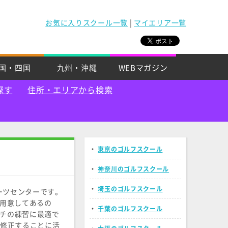
お気に入りスクール一覧
|
マイエリア一覧
国・四国
九州・沖縄
WEBマガジン
探す
住所・エリアから検索
・
東京のゴルフスクール
・
神奈川のゴルフスクール
・
埼玉のゴルフスクール
ーツセンターです。
を用意してあるの
・
千葉のゴルフスクール
ーチの練習に最適で
修正することに活