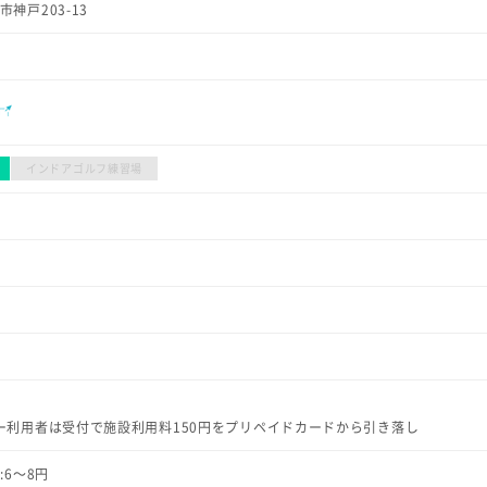
津市神戸203-13
インドアゴルフ練習場
）
ビジター利用者は受付で施設利用料150円をプリペイドカードから引き落し
F:6〜8円