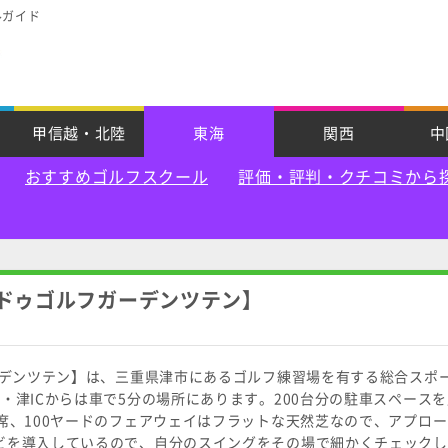
ルガイド
甲信越・北陸
東海
関西
中
おすすめゴルフスクール
評価・評判・クチコミから
プドゥゴルフガーデンツテン】
ーデンツテン】は、三重県津市にあるゴルフ練習場を有する総合スポ
・津ICからは車で5分の場所にあります。200台分の駐車スペース
席、100ヤードのフェアウェイはフラットな天然芝なので、アプロ
ビを導入しているので、自分のスイングをその場で細かくチェックし