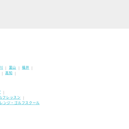
川
富山
福井
｜
｜
｜
高知
｜
｜
習
｜
ルフレッスン
｜
フレンジ・ゴルフスクール