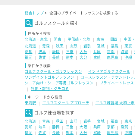
総合トップ
>
全国のプライベートレッスンを検索する
ゴルフスクールを探す
住所から検索
北海道・東北
関東
甲信越・北陸
東海
関西
中国
｜
｜
｜
｜
｜
北海道
青森
秋田
山形
岩手
宮城
福島
東京
｜
｜
｜
｜
｜
｜
｜
愛知
岐阜
静岡
三重
大阪
兵庫
京都
滋賀
｜
｜
｜
｜
｜
｜
｜
｜
福岡
佐賀
長崎
熊本
大分
宮崎
鹿児島
沖縄
｜
｜
｜
｜
｜
｜
｜
条件から検索
ゴルフスクール・ゴルフレッスン
インドアゴルフスクール
｜
ワンポイントゴルフレッスン
コースレッスン・ラウンドレッ
｜
シニア向け・シニア専用ゴルフレッスン
プライベートレッス
｜
評価・評判・クチコミ
｜
キーワードから検索
東海駅
ゴルフスクール アプローチ
ゴルフ練習場 大和上市
｜
｜
ゴルフ練習場を探す
北海道
青森
秋田
山形
岩手
宮城
福島
東京
｜
｜
｜
｜
｜
｜
｜
愛知
岐阜
静岡
三重
大阪
兵庫
京都
滋賀
｜
｜
｜
｜
｜
｜
｜
｜
福岡
佐賀
長崎
熊本
大分
宮崎
鹿児島
沖縄
｜
｜
｜
｜
｜
｜
｜