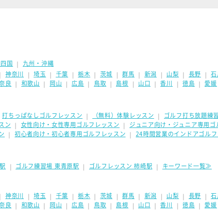
・四国
九州・沖縄
｜
神奈川
埼玉
千葉
栃木
茨城
群馬
新潟
山梨
長野
石
｜
｜
｜
｜
｜
｜
｜
｜
｜
｜
奈良
和歌山
岡山
広島
鳥取
島根
山口
香川
徳島
愛媛
｜
｜
｜
｜
｜
｜
｜
｜
｜
打ちっぱなしゴルフレッスン
（無料）体験レッスン
ゴルフ打ち放題練
｜
｜
｜
スン
女性向け・女性専用ゴルフレッスン
ジュニア向け・ジュニア専用ゴ
｜
｜
ン
初心者向け・初心者専用ゴルフレッスン
24時間営業のインドアゴル
｜
｜
駅
ゴルフ練習場 東青原駅
ゴルフレッスン 柿崎駅
キーワード一覧≫
｜
｜
｜
神奈川
埼玉
千葉
栃木
茨城
群馬
新潟
山梨
長野
石
｜
｜
｜
｜
｜
｜
｜
｜
｜
｜
奈良
和歌山
岡山
広島
鳥取
島根
山口
香川
徳島
愛媛
｜
｜
｜
｜
｜
｜
｜
｜
｜