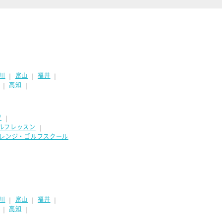
川
富山
福井
｜
｜
｜
高知
｜
｜
習
｜
ルフレッスン
｜
フレンジ・ゴルフスクール
川
富山
福井
｜
｜
｜
高知
｜
｜