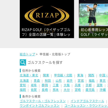
2019年01月16日
新潟県新潟市西区
HAPPY ONE 
2019年01月16日
新潟県新潟市中央区
新潟インドア
2019年01月16日
新潟県新潟市東区
山木戸サンラ
RIZAP GOLF（ライザップゴル
初心者専用レッス
フ）全国の店舗一覧 | 体験レッ
GOLF（ライ
2019年01月16日
新潟県新潟市東区
山木戸サンラ
スン受付中
店舗一覧
2019年01月16日
新潟県新潟市東区
山木戸サンラ
総合トップ
>
甲信越・北陸版トップ
2019年01月16日
新潟県新潟市東区
山木戸サンラ
ゴルフスクールを探す
2019年01月16日
新潟県新潟市中央区
Revive 宮
住所から検索
北海道・東北
関東
甲信越・北陸
東海
関西
中国
｜
｜
｜
｜
｜
2019年01月16日
新潟県聖籠町
東港ゴルフガーデ
北海道
青森
秋田
山形
岩手
宮城
福島
東京
｜
｜
｜
｜
｜
｜
｜
愛知
岐阜
静岡
三重
大阪
兵庫
京都
滋賀
｜
｜
｜
｜
｜
｜
｜
｜
福岡
佐賀
長崎
熊本
大分
宮崎
鹿児島
沖縄
｜
｜
｜
｜
｜
｜
｜
条件から検索
ゴルフスクール・ゴルフレッスン
インドアゴルフスクール
｜
ワンポイントゴルフレッスン
コースレッスン・ラウンドレッ
｜