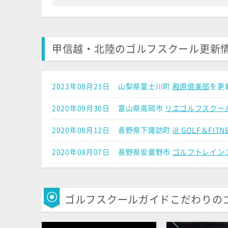
甲信越・北陸のゴルフスクール更新
2023年08月23日
山梨県富士川町
殿原倶楽部
を更
2020年09月30日
富山県高岡市
リエゴルフスクー
2020年08月12日
長野県下諏訪町
i8 GOLF＆FITN
2020年08月07日
長野県安曇野市
ゴルフトレイン
2020年04月13日
新潟県新潟市中央区
ファミリー
2019年06月11日
新潟県新潟市中央区
HONMA G
ゴルフスクールガイドこだわりの
2019年06月11日
石川県金沢市
HONMA GOLF 