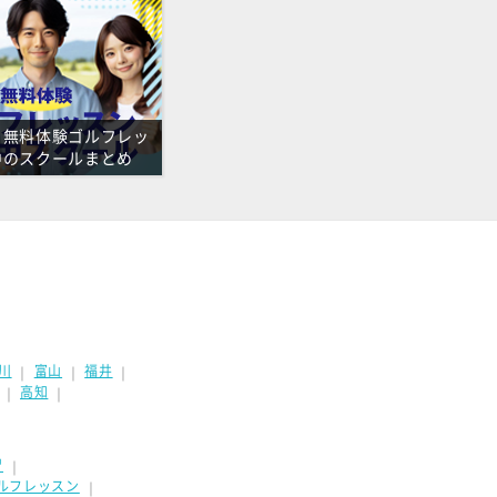
。
】無料体験ゴルフレッ
中のスクールまとめ
た。
。
。
川
富山
福井
｜
｜
｜
高知
｜
｜
習
｜
ルフレッスン
｜