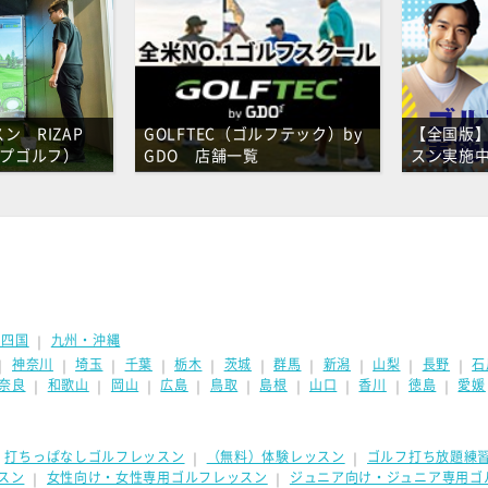
GOLF STUDIO
を更新しました。
GOLF
を更新しました。
イズ ゴルフセンター 井上プロゴルフアカデミー
を更新しました
ン RIZAP
GOLFTEC（ゴルフテック）by
【全国版
ザップゴルフ）
GDO 店舗一覧
スン実施
イズ ゴルフセンター 長谷川プロゴルフアカデミー
を更新しまし
イズ ゴルフセンター 石井プロゴルフアカデミー
を更新しました
イズ ゴルフセンター 有馬プロゴルフアカデミー
を更新しました
川雅明Golf Lesson
を更新しました。
・四国
九州・沖縄
｜
ン 石井康友ゴルフスクール
を更新しました。
神奈川
埼玉
千葉
栃木
茨城
群馬
新潟
山梨
長野
石
｜
｜
｜
｜
｜
｜
｜
｜
｜
｜
奈良
和歌山
岡山
広島
鳥取
島根
山口
香川
徳島
愛媛
｜
｜
｜
｜
｜
｜
｜
｜
｜
打ちっぱなしゴルフレッスン
（無料）体験レッスン
ゴルフ打ち放題練
｜
｜
｜
スン
女性向け・女性専用ゴルフレッスン
ジュニア向け・ジュニア専用ゴ
｜
｜