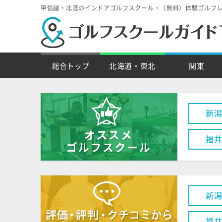
甲信越・北陸のインドアゴルフスクール・（無料）体験ゴルフ
総合トップ
北海道・東北
関東
新
福
新
福