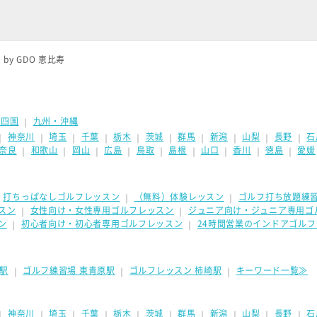
by GDO 恵比寿
・四国
九州・沖縄
｜
神奈川
埼玉
千葉
栃木
茨城
群馬
新潟
山梨
長野
石
｜
｜
｜
｜
｜
｜
｜
｜
｜
｜
奈良
和歌山
岡山
広島
鳥取
島根
山口
香川
徳島
愛媛
｜
｜
｜
｜
｜
｜
｜
｜
｜
打ちっぱなしゴルフレッスン
（無料）体験レッスン
ゴルフ打ち放題練
｜
｜
｜
スン
女性向け・女性専用ゴルフレッスン
ジュニア向け・ジュニア専用ゴ
｜
｜
ン
初心者向け・初心者専用ゴルフレッスン
24時間営業のインドアゴル
｜
｜
駅
ゴルフ練習場 東青原駅
ゴルフレッスン 柿崎駅
キーワード一覧≫
｜
｜
｜
神奈川
埼玉
千葉
栃木
茨城
群馬
新潟
山梨
長野
石
｜
｜
｜
｜
｜
｜
｜
｜
｜
｜