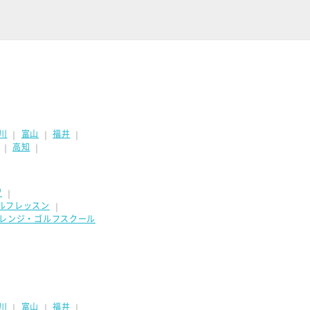
川
富山
福井
｜
｜
｜
高知
｜
｜
習
｜
ルフレッスン
｜
フレンジ・ゴルフスクール
川
富山
福井
｜
｜
｜