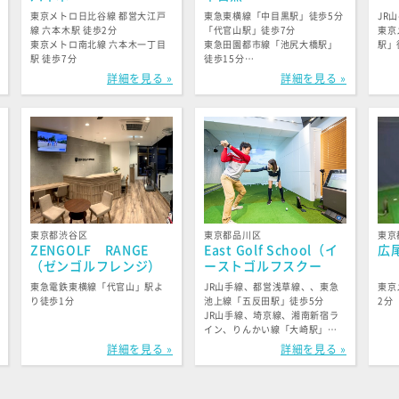
東京メトロ日比谷線 都営大江戸
東急東横線「中目黒駅」徒歩5分
JR
線 六本木駅 徒歩2分
「代官山駅」徒歩7分
東京
東京メトロ南北線 六本木一丁目
東急田園都市線「池尻大橋駅」
駅」
駅 徒歩7分
徒歩15分
日比谷線「恵比寿駅」徒歩15分
詳細を見る »
詳細を見る »
東京都渋谷区
東京都品川区
東京
ZENGOLF RANGE
East Golf School（イ
広
（ゼンゴルフレンジ）
ーストゴルフスクー
代官山店
ル）
東急電鉄東横線「代官山」駅よ
JR山手線、都営浅草線、、東急
東京
り徒歩1分
池上線「五反田駅」徒歩5分
2分
JR山手線、埼京線、湘南新宿ラ
イン、りんかい線「大崎駅」徒
歩9分
詳細を見る »
詳細を見る »