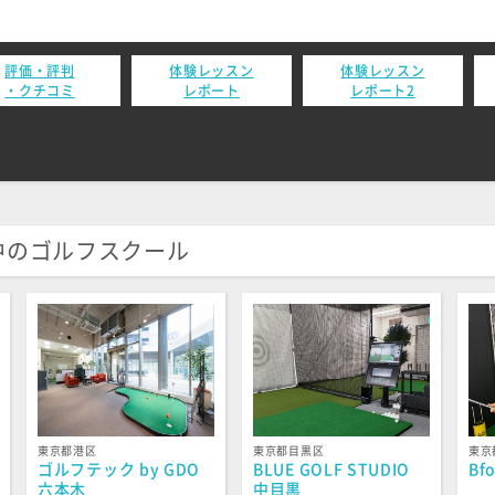
評価・評判
体験レッスン
体験レッスン
・クチコミ
レポート
レポート2
中のゴルフスクール
東京都港区
東京都目黒区
東京
ゴルフテック by GDO
BLUE GOLF STUDIO
Bf
六本木
中目黒