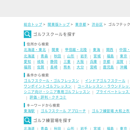
入で、2時間無料になります。
総合トップ
>
関東版トップ
>
東京都
>
渋谷区
>
ゴルフテック 
ゴルフスクールを探す
住所から検索
北海道・東北
関東
甲信越・北陸
東海
関西
中国
｜
｜
｜
｜
｜
北海道
青森
秋田
山形
岩手
宮城
福島
東京
｜
｜
｜
｜
｜
｜
｜
愛知
岐阜
静岡
三重
大阪
兵庫
京都
滋賀
｜
｜
｜
｜
｜
｜
｜
｜
福岡
佐賀
長崎
熊本
大分
宮崎
鹿児島
沖縄
｜
｜
｜
｜
｜
｜
｜
条件から検索
ゴルフスクール・ゴルフレッスン
インドアゴルフスクール
｜
ワンポイントゴルフレッスン
コースレッスン・ラウンドレッ
｜
シニア向け・シニア専用ゴルフレッスン
プライベートレッス
｜
評価・評判・クチコミ
｜
キーワードから検索
東海駅
ゴルフスクール アプローチ
ゴルフ練習場 大和上市
｜
｜
ゴルフ練習場を探す
北海道
青森
秋田
山形
岩手
宮城
福島
東京
｜
｜
｜
｜
｜
｜
｜