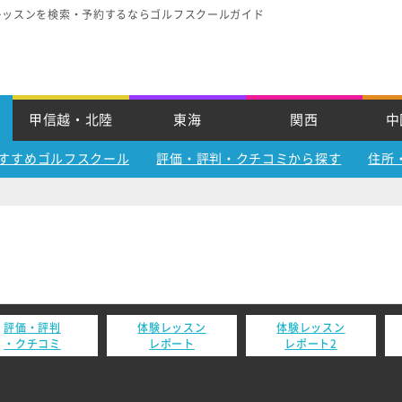
レッスンを検索・予約するならゴルフスクールガイド
甲信越・北陸
東海
関西
中
すすめゴルフスクール
評価・評判・クチコミから探す
住所
評価・評判
体験レッスン
体験レッスン
・クチコミ
レポート
レポート2