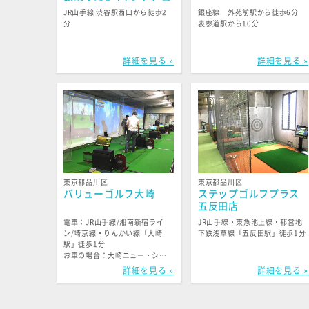
ルフレッスン）スタジ
JR山手線 渋谷駅西口から徒歩2
銀座線 外苑前駅から徒歩6分
オ・渋谷
分
表参道駅から10分
詳細を見る »
詳細を見る »
東京都品川区
東京都品川区
バリューゴルフ大崎
ステップゴルフプラス
五反田店
電車：JR山手線/湘南新宿ライ
JR山手線・東急池上線・都営地
ン/埼京線・りんかい線「大崎
下鉄浅草線「五反田駅」徒歩1分
駅」徒歩1分
お車の場合：大崎ニュー・シテ
ィの地下駐車場を利用できま
詳細を見る »
詳細を見る »
す。駐車券をご提示いただけ
ば、練習場の利用・レッスンの
受講・ショップで2,200円以上購