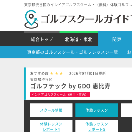
東京都渋谷区のインドアゴルフスクール・（無料）体験ゴルフ
総合トップ
北海道・東北
関東
東京都のゴルフスクール・ゴルフレッスン一覧
お
おすすめ度
★
★
★
｜ 2026年07月01日更新
東京都渋谷区
ゴルフテック by GDO 恵比寿
インドアゴルフスクール（屋内・室内）
スクール情報
体験レッスン
体験レッスン
体験レッスン
レポート4
レポート5