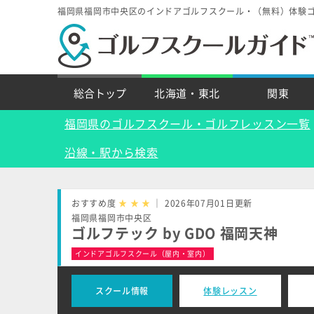
福岡県福岡市中央区のインドアゴルフスクール・（無料）体験
総合トップ
北海道・東北
関東
福岡県のゴルフスクール・ゴルフレッスン一覧
沿線・駅から検索
おすすめ度
★
★
★
｜ 2026年07月01日更新
福岡県福岡市中央区
ゴルフテック by GDO 福岡天神
インドアゴルフスクール（屋内・室内）
スクール情報
体験レッスン