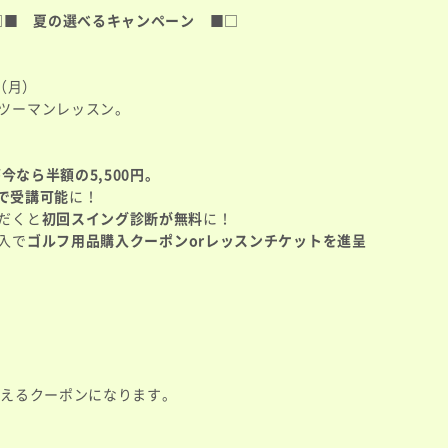
□■ 夏の選べるキャンペーン ■□
日（月）
ツーマンレッスン。
が
今なら半額の5,500円。
円で受講可能
に！
だくと
初回スイング診断が無料
に！
入で
ゴルフ用品購入クーポンorレッスンチケットを進呈
使えるクーポンになります。