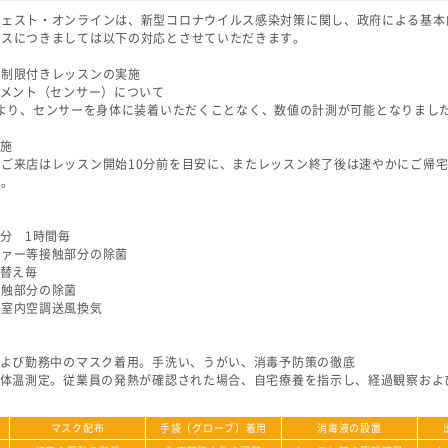
ジェスト・オンラインは、新型コロナウイルス感染対策に関し、政府による基本
ビスにつきましては以下の対応とさせていただきます。
た制限付きレッスンの実施
ャメント（センサー）について
の導入により、センサーを身体に装着いただくことなく、数値の計測が可能となりまし
実施
ご来店はレッスン開始10分前を目安に、またレッスン終了後は速やかにご帰
す。
施
部分 1時間毎
ファー等接触部分の除菌
れ替え毎
接触部分の除菌
、室内空調送風換気
および勤務中のマスク着用。手洗い、うがい、消毒予防策の徹底
の体温測定。従業員の発熱が確認された場合、自宅療養を指示し、経過観察およ
マスク配布
手袋（グローブ）着用
消毒液の設置