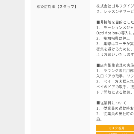
株式会社ゴルフダイ
感染症対策【スタッフ】
き、レッスンやサー
■非接触を目的とし
1. モーションメジ
OptiMotion
2. 接触指導は停止
3. 集球はコーチが
密集を避けるために、
ようお願いいたしま
■店内衛生管理の実
1. ラウンジ等共用
入口ドアの取手、ソ
2. ベイ お客様入
ベイのドアの取手、
ドア開放による換気
■従業員について
1. 従業員の通勤時
2. 従業員の出社時
施。
マスク着用