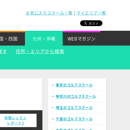
お気に入りスクール一覧
|
マイエリア一覧
国・四国
九州・沖縄
WEBマガジン
探す
住所・エリアから検索
・
東京のゴルフスクール
・
神奈川のゴルフスクール
・
埼玉のゴルフスクール
体験レッスン
・
千葉のゴルフスクール
レポート3