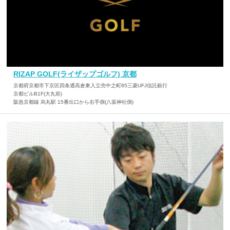
RIZAP GOLF(ライザップゴルフ) 京都
京都府京都市下京区四条通高倉東入立売中之町85三菱UFJ信託銀行
京都ビルB1F(大丸前)
阪急京都線 烏丸駅 15番出口から右手側(八坂神社側)