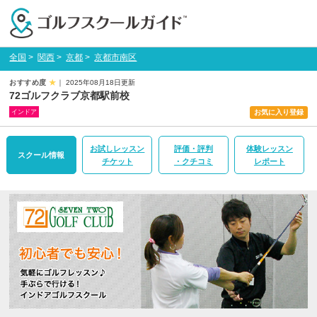
全国
>
関西
>
京都
>
京都市南区
おすすめ度
★
｜ 2025年08月18日更新
72ゴルフクラブ京都駅前校
インドア
お気に入り登録
お試しレッスン
評価・評判
体験レッスン
スクール情報
チケット
・クチコミ
レポート