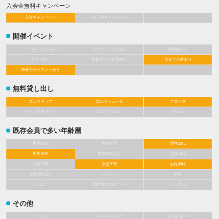
入会金無料キャンペーン
入会キャンペーン
初心者キャンペーン
開催イベント
コースレッスンあり
スクールコンペあり
親睦会あり
女子会あり
競技ゴルフ参加あり
ゴルフ合宿あり
海外でのラウンドあり
無料貸し出し
ゴルフクラブ
ゴルフシューズ
グローブ
ラウンド用クラブ
ゴルフウェア
タオル
既存会員で多い年齢層
男性10代
男性20代
男性30代
男性40代
男性50代以上
女性10代
女性20代
女性30代
女性40代
女性50代以上
ジュニア
学生
シニア
競技志向ゴルファー
カップル
その他
カフェ
フリードリンク
託児所あり