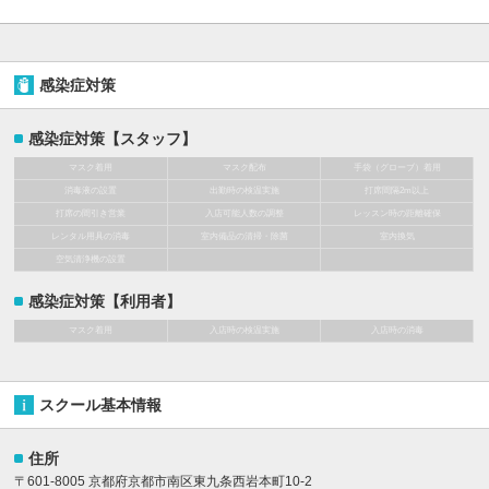
感染症対策
感染症対策【スタッフ】
マスク着用
マスク配布
手袋（グローブ）着用
消毒液の設置
出勤時の検温実施
打席間隔2m以上
打席の間引き営業
入店可能人数の調整
レッスン時の距離確保
レンタル用具の消毒
室内備品の清掃・除菌
室内換気
空気清浄機の設置
感染症対策【利用者】
マスク着用
入店時の検温実施
入店時の消毒
スクール基本情報
住所
〒601-8005 京都府京都市南区東九条西岩本町10-2