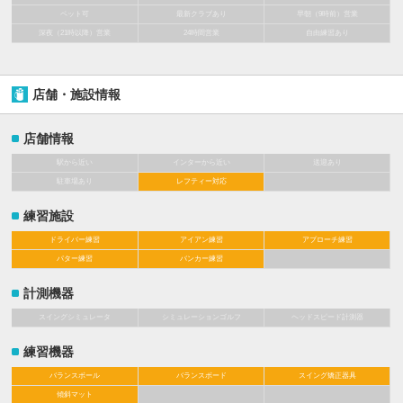
ペット可
最新クラブあり
早朝（9時前）営業
深夜（21時以降）営業
24時間営業
自由練習あり
店舗・施設情報
店舗情報
駅から近い
インターから近い
送迎あり
駐車場あり
レフティー対応
練習施設
ドライバー練習
アイアン練習
アプローチ練習
パター練習
バンカー練習
計測機器
スイングシミュレータ
シミュレーションゴルフ
ヘッドスピード計測器
練習機器
バランスボール
バランスボード
スイング矯正器具
傾斜マット