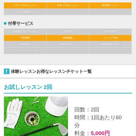
ツアープロのレッスン
有名プロのレッスン
長時間レッスン
コーチ指名あり
付帯サービス
短期間上達プランあり
女性専用
初心者専用
写真撮影
動画撮影
スイング分析
Web予約
Webサポート
Web管理サービス
クラブフィッティング
体験レッスンお得なレッスンチケット一覧
お試しレッスン 2回
回数：2回
時間：1回あたり60
分
料金：
5,000円