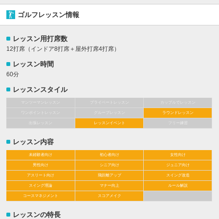
ゴルフレッスン情報
レッスン用打席数
12打席（インドア8打席＋屋外打席4打席）
レッスン時間
60分
レッスンスタイル
マンツーマンレッスン
プライベートレッスン
カップルでレッスン
ワンポイントレッスン
グループレッスン
ラウンドレッスン
出張レッスン
レッスンイベント
フリー練習
レッスン内容
未経験者向け
初心者向け
女性向け
男性向け
シニア向け
ジュニア向け
アスリート向け
飛距離アップ
スイング改造
スイング理論
マナー向上
ルール解説
コースマネジメント
スコアメイク
レッスンの特長