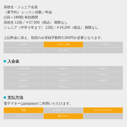
高校生・ジュニア会員
（要予約） レッスン回数／料金
(1回＝1時間) 有効期間
高校生 12回／￥27,500（税込） 期限なし
ジュニア（中学３年まで） 12回／￥24,200（税込） 期限なし
上記料金に加え、初回のみ登録手数料3,300円が必要となります。
月謝制
チケット制
コース制
パッケージ制
通い放題
入会金
1,000円未満
1,000円〜
1,500円〜
2,000円〜
2,500円〜
3,000円〜
3,500円〜
4,000円〜
4,500円〜
5,000円〜
入会金なし
支払方法
電子マネーはpaypayがご利用いただけます。
現金
自動銀行引き落とし
クレジットカード
デビットカード
電子マネー