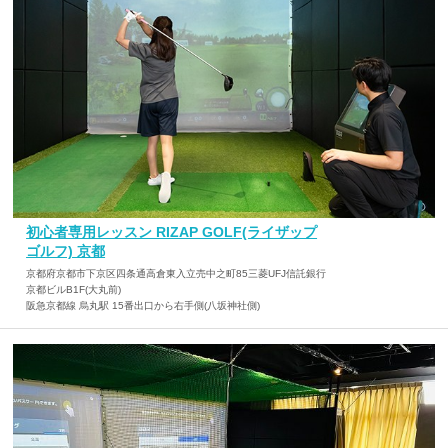
初心者専用レッスン RIZAP GOLF(ライザップ
ゴルフ) 京都
京都府京都市下京区四条通高倉東入立売中之町85三菱UFJ信託銀行
京都ビルB1F(大丸前)
阪急京都線 烏丸駅 15番出口から右手側(八坂神社側)