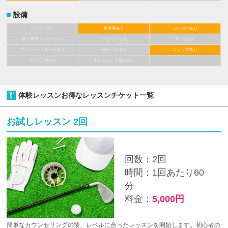
設備
シャワーあり
更衣室あり
ロッカーあり
個人専用ロッカーあり
ジャグジーあり
サウナあり
プライベートルームあり
VIPルームあり
ショップあり
ゴルフ工房あり
トレーニング施設あり
体験レッスンお得なレッスンチケット一覧
お試しレッスン 2回
回数：2回
時間：1回あたり60
分
料金：
5,000円
簡単なカウンセリングの後、レベルに合ったレッスンを開始します。初心者の