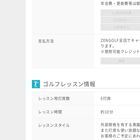
年会費・更新費等は
1,000円未満
3,000円〜
入会金なし
ZENGOLF全店で
支払方法
ります。
※使用可能クレジットカード：V
現金
ゴルフレッスン情報
レッスン用打席数
6打席
レッスン時間
約10分
外部資格を有する専
レッスンスタイル
また打席も使い放題
お客様のご予定にあ