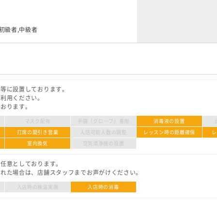
,初級者,中級者
口等に設置しております。
ご利用ください。
ております。
マスク配布
手袋（グローブ）着用
消毒液の設置
打席の間引き営業
入店可能人数の調整
レッスン時の距離確保
室内換気
空気清浄機の設置
は任意としております。
された場合は、店舗スタッフまでお声がけください。
入店時の検温実施
入店時の消毒