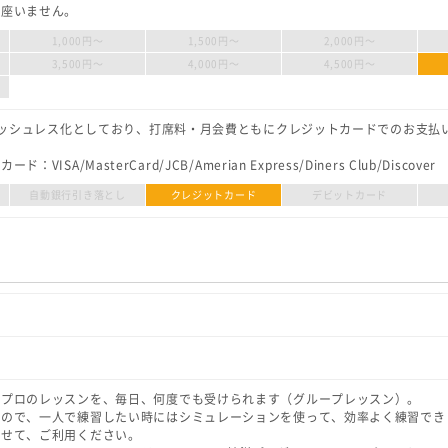
御座いません。
1,000円〜
1,500円〜
2,000円〜
3,500円〜
4,000円〜
4,500円〜
キャッシュレス化としており、打席料・月会費ともにクレジットカードでのお支払
ISA/MasterCard/JCB/Amerian Express/Diners Club/Discover
自動銀行引き落とし
クレジットカード
デビットカード
属プロのレッスンを、毎日、何度でも受けられます（グループレッスン）。
なので、一人で練習したい時にはシミュレーションを使って、効率よく練習でき
わせて、ご利用ください。