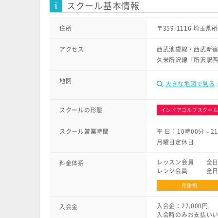
スクール基本情報
住所
〒359-1116 埼玉
アクセス
西武池袋線・西武新
久米所沢線「所沢駅
地図
大きな地図で見る
スクールの形態
インドアゴルフスクー
スクール営業時間
平 日：10時00分～2
月曜日定休日
レッスン会員 全日 1
料金体系
レンジ会員 全日 13
月謝制
入会金：22,000円
入会金
入会時のみお支払い