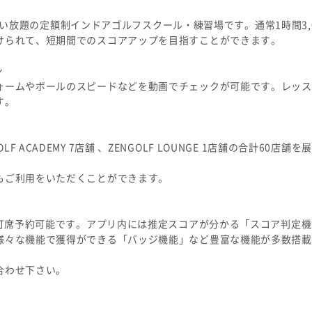
ンジ使い放題の定額制インドアゴルフスクール・練習場です。通常1時間3,
けられて、短期間でのスコアアップを目指すことができます。
ン
ォームやボールのスピードなどを動画でチェックが可能です。レッス
す。
GOLF ACADEMY 7店舗 、ZENGOLF LOUNGE 1店舗の合計60店
もご利用をいただくことができます。
に打席予約可能です。アプリ内には推定スコアが分かる「スコア判定
様々な機能で獲得ができる「バッジ機能」など豊富な機能が多数搭載
合わせ下さい。