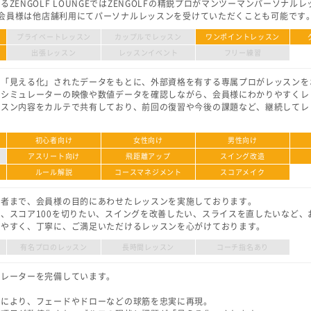
ZENGOLF LOUNGEではZENGOLFの精鋭プロがマンツーマンパーソナル
LF会員様は他店舗利用にてパーソナルレッスンを受けていただくことも可能です
プライベートレッスン
カップルでレッスン
ワンポイントレッスン
出張レッスン
レッスンイベント
フリー練習
り「見える化」されたデータをもとに、外部資格を有する専属プロがレッスンを
、シミュレーターの映像や数値データを確認しながら、会員様にわかりやすくレ
ッスン内容をカルテで共有しており、前回の復習や今後の課題など、継続してレ
初心者向け
女性向け
男性向け
アスリート向け
飛距離アップ
スイング改造
ルール解説
コースマネジメント
スコアメイク
級者まで、会員様の目的にあわせたレッスンを実施しております。
、スコア100を切りたい、スイングを改善したい、スライスを直したいなど、
りやすく、丁寧に、ご満足いただけるレッスンを心がけております。
有名プロのレッスン
長時間レッスン
コーチ指名あり
ュレーターを完備しています。
ーにより、フェードやドローなどの球筋を忠実に再現。