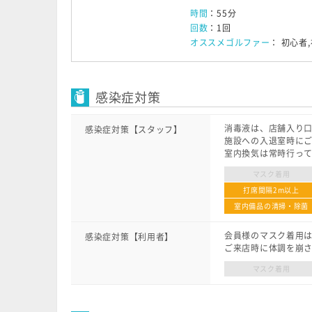
時間
：55分
回数
：1回
オススメゴルファー
： 初心者
感染症対策
消毒液は、店舗入り
感染症対策【スタッフ】
施設への入退室時に
室内換気は常時行っ
マスク着用
打席間隔2m以上
室内備品の清掃・除菌
会員様のマスク着用
感染症対策【利用者】
ご来店時に体調を崩
マスク着用