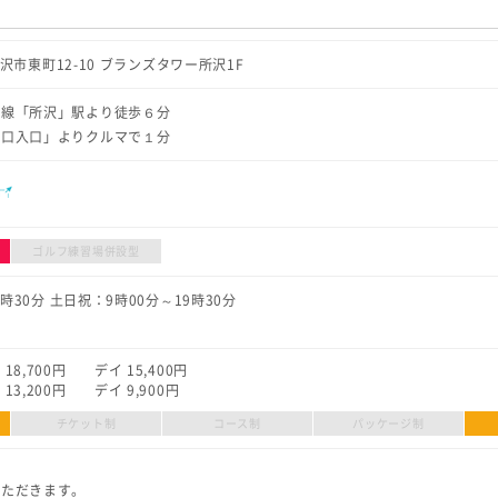
県所沢市東町12-10 ブランズタワー所沢1F
宿線「所沢」駅より徒歩６分
西口入口」よりクルマで１分
ル
ゴルフ練習場併設型
1時30分 土日祝：9時00分～19時30分
8,700円 デイ 15,400円
,200円 デイ 9,900円
チケット制
コース制
パッケージ制
いただきます。