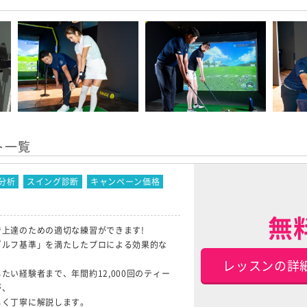
ト一覧
分析
スイング診断
キャンペーン価格
無
上達のための適切な練習ができます!
ゴルフ基準」を満たしたプロによる効果的な
レッスンの詳
たい経験者まで、年間約12,000回のティー
が、
しく丁寧に解説します。