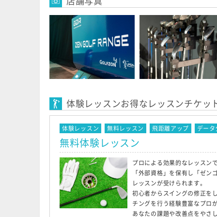
店舗写真
体験レッスンお得なレッスンチケッ
体験レッスン
無料レッスン
飛距離アップ
データ
無料体験レッスン
プロによる効果的なレッスンで
「外部資格」を保有し「ゼン
レッスンが受けられます。
初心者からスイングの修正をし
チングを行う経験豊富なプロ
あなたの課題や改善点をやさ