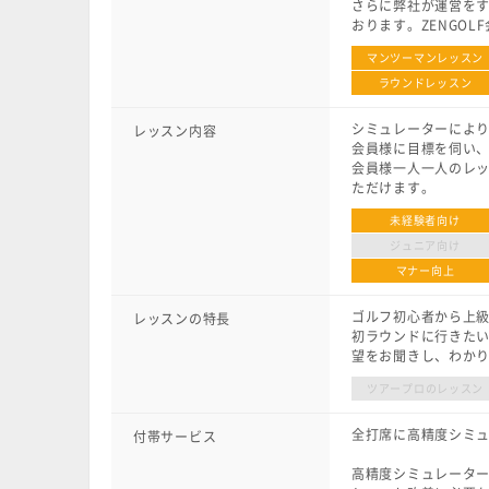
さらに弊社が運営をする
おります。ZENGO
マンツーマンレッスン
ラウンドレッスン
シミュレーターによ
レッスン内容
会員様に目標を伺い
会員様一人一人のレ
ただけます。
未経験者向け
ジュニア向け
マナー向上
ゴルフ初心者から上
レッスンの特長
初ラウンドに行きたい
望をお聞きし、わか
ツアープロのレッスン
全打席に高精度シミ
付帯サービス
高精度シミュレータ