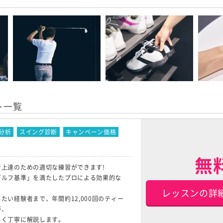
ト一覧
分析
スイング診断
キャンペーン価格
無
上達のための適切な練習ができます!
ゴルフ基準」を満たしたプロによる効果的な
レッスンの詳
たい経験者まで、年間約12,000回のティー
が、
しく丁寧に解説します。