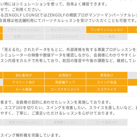
たい時にはシミュレーションを使って、効率よく練習できます。
わせて、ご利用ください。
ZENGOLF LOUNGEではZENGOLFの精鋭プロがマンツーマンパーソナル
LF会員様は他店舗利用にてパーソナルレッスンを受けていただくことも可能です
プライベートレッスン
カップルでレッスン
ワンポイントレッスン
出張レッスン
レッスンイベント
フリー練習
り「見える化」されたデータをもとに、外部資格を有する専属プロがレッスンを
、シミュレーターの映像や数値データを確認しながら、会員様にわかりやすくレ
ッスン内容をカルテで共有しており、前回の復習や今後の課題など、継続してレ
初心者向け
女性向け
男性向け
アスリート向け
飛距離アップ
スイング改造
ルール解説
コースマネジメント
スコアメイク
級者まで、会員様の目的にあわせたレッスンを実施しております。
、スコア100を切りたい、スイングを改善したい、スライスを直したいなど、
りやすく、丁寧に、ご満足いただけるレッスンを心がけております。
有名プロのレッスン
長時間レッスン
コーチ指名あり
・スイング解析機を完備しています。