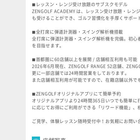
◼︎レッスン・レンジ受け放題のサブスクモデル
ZENGOLF ACADEMY は、レッスン受け放
も受けることができ、ゴルフ習慣化を手厚くサポー
◼︎全打席に弾道計測器・スイング解析機搭載
全打席に弾道計測器・スイング解析機を完備。初心
を目指せます。
◼︎首都圏に60店舗以上を展開 / 店舗相互利用も可能
2026年6月現在、ZENGOLF RANGE 52店舗、ZEN
更に一部店舗では24時間営業をしております。
また店舗相互利用が可能ですので、在籍店舗以外で
◼︎ZENGOLFオリジナルアプリにて簡単予約
オリジナルアプリより24時間365日いつでも簡単
に応じてお得にご利用ができる「リワード機能」、
ご見学、体験レッスン随時受付中！お気軽にお問い