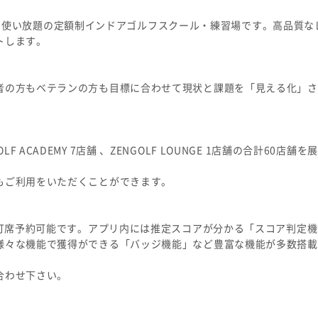
題・レンジ使い放題の定額制インドアゴルフスクール・練習場です。高品質
トします。
者の方もベテランの方も目標に合わせて現状と課題を「見える化」さ
GOLF ACADEMY 7店舗 、ZENGOLF LOUNGE 1店舗の合計60店
もご利用をいただくことができます。
に打席予約可能です。アプリ内には推定スコアが分かる「スコア判定
様々な機能で獲得ができる「バッジ機能」など豊富な機能が多数搭載
合わせ下さい。