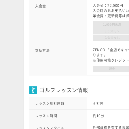
入会金：22,000円
入会金
入会時のみお支払い
年会費・更新費等は
1,000円未満
3,000円〜
入会金なし
ZENGOLF全店で
支払方法
ります。
※使用可能クレジットカード：V
現金
ゴルフレッスン情報
レッスン用打席数
６打席
レッスン時間
約10分
外部資格を有する専属
レッスンスタイル