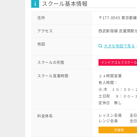
スクール基本情報
住所
〒177-0045 東京
アクセス
西武新宿線 武蔵関駅
地図
大きな地図で見る
スクールの形態
インドアゴルフスクー
スクール営業時間
２４時間営業
有人時間：
火-木 １０：００～
土日祝 ９：００～
定休日 無し
レッスン会員 全日 14
料金体系
レンジ会員 全日 9,
月謝制