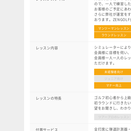
ので、一人で練習し
お客様のご予定にあ
さらに弊社が運営をする
おります。ZENGO
マンツーマンレッスン
ラウンドレッスン
シミュレーターによ
レッスン内容
会員様に目標を伺い
会員様一人一人のレ
ただけます。
未経験者向け
ジュニア向け
マナー向上
ゴルフ初心者から上
レッスンの特長
初ラウンドに行きたい
望をお聞きし、わか
ツアープロのレッスン
全打席に弾道計測器
付帯サービス