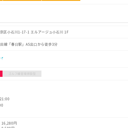
文京区⼩⽯川1-17-1 エルアージュ⼩⽯川 1F
⽥線「春⽇駅」A5出⼝から徒歩3分
ル
ゴルフ練習場併設型
1:00
00
6,280円