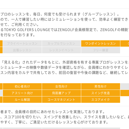
属プロのレッスンを、毎日、何度でも受けられます（グループレッスン）。
なので、一人で練習したい時にはシミュレーションを使って、効率よく練習でき
わせて、ご利用ください。
OKYO GOLFERS LOUNGEではZENGOLF会員様限定で、ZENGOLFの
ンを行なっております。
プライベートレッスン
カップルでレッスン
ワンポイントレッスン
出張レッスン
レッスンイベント
フリー練習
り「見える化」されたデータをもとに、外部資格を有する専属プロがレッスンを
、シミュレーターの映像や数値データを確認しながら、会員様にわかりやすくレ
ッスン内容をカルテで共有しており、前回の復習や今後の課題など、継続してレ
初心者向け
女性向け
男性向け
アスリート向け
飛距離アップ
スイング改造
ルール解説
コースマネジメント
スコアメイク
級者まで、会員様の目的にあわせたレッスンを実施しております。
、スコア100を切りたい、スイングを改善したい、スライスを直したいなど、
りやすく、丁寧に、ご満足いただけるレッスンを心がけております。