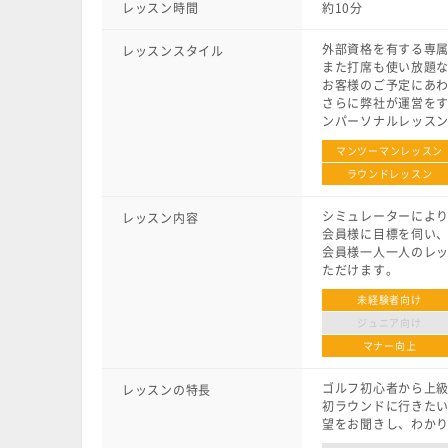
レッスン時間
約10分
外部資格を有する専
レッスンスタイル
また打席も使い放題
お客様のご予定にあ
さらに弊社が運営をするT
ンパーソナルレッス
マンツーマンレッスン
ラウンドレッスン
シミュレーターによ
レッスン内容
会員様に目標を伺い
会員様一人一人のレ
ただけます。
未経験者向け
ジュニア向け
マナー向上
ゴルフ初心者から上
レッスンの特長
初ラウンドに行きたい
望をお聞きし、わか