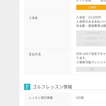
レンジ会員 全⽇ 8
月謝制
入会金：22,000円
入会金
入会時のみお支払い
年会費・更新費等は
1,000円未満
3,000円〜
入会金なし
ZEN GOLF全店
支払方法
ります。
※使用可能クレジットカード：V
現金
ゴルフレッスン情報
レッスン用打席数
6打席