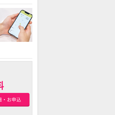
料
細・お申込