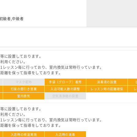
,初級者,中級者
口等に設置しております。
ご利用ください。
1レッスン毎に行っており、室内換気は常時行っています。
が距離を保って指導をしております。
マスク配布
手袋（グローブ）着用
消毒液の設置
打席の間引き営業
入店可能人数の調整
レッスン時の距離確保
室内換気
空気清浄機の設置
口等に設置しております。
ご利用ください。
1レッスン毎に行っており、室内換気は常時行っています。
が距離を保って指導をしております。
入店時の検温実施
入店時の消毒