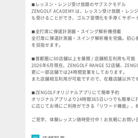
◼︎レッスン・レンジ受け放題のサブスクモデル
ZENGOLF ACADEMY は、レッスン受け放
も受けることができ、ゴルフ習慣化を手厚くサポー
◼︎全打席に弾道計測器・スイング解析機搭載
全打席に弾道計測器・スイング解析機を完備。初心
を目指せます。
◼︎首都圏に60店舗以上を展開 / 店舗相互利用も可能
2026年6月現在、ZENGOLF RANGE 52店舗、ZEN
更に一部店舗では24時間営業をしております。
また店舗相互利用が可能ですので、在籍店舗以外で
◼︎ZENGOLFオリジナルアプリにて簡単予約
オリジナルアプリより24時間365日いつでも簡単
に応じてお得にご利用ができる「リワード機能」、
ご見学、体験レッスン随時受付中！お気軽にお問い