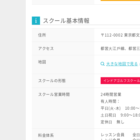
スクール基本情報
住所
〒112-0002 東京都
アクセス
都営⼤江⼾線、都営三
地図
大きな地図で見る
スクールの形態
インドアゴルフスクー
スクール営業時間
24時間営業
有⼈時間：
平⽇(⽕-⽊) 10:00〜2
⼟⽇祝⽇ 9:00〜18:
定休⽇ 無し
レッスン会員 全⽇ 1
料金体系