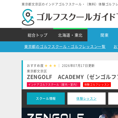
東京都文京区のインドアゴルフスクール・（無料）体験ゴルフ
総合トップ
北海道・東北
関東
東京都のゴルフスクール・ゴルフレッスン一覧
お
おすすめ度
★
★
★
｜ 2026年07月17日更新
東京都文京区
ZENGOLF ACADEMY（ゼンゴ
インドアゴルフスクール（屋内・室内）
体験ゴルフレッスン
スクール情報
体験レッスン