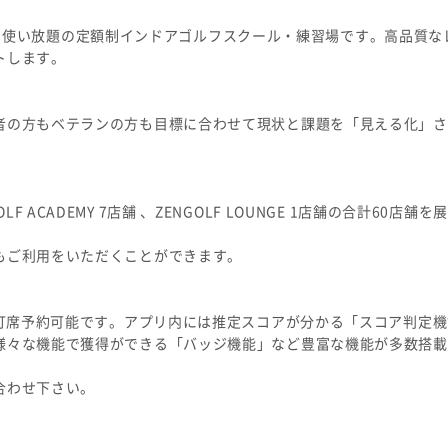
題・レンジ使い放題の定額制インドアゴルフスクール・練習場です。高品質
トします。
者の方もベテランの方も目標に合わせて現状と課題を「見える化」さ
GOLF ACADEMY 7店舗 、ZENGOLF LOUNGE 1店舗の合計60店
もご利用をいただくことができます。
に打席予約可能です。アプリ内には推定スコアが分かる「スコア判定
様々な機能で獲得ができる「バッジ機能」など豊富な機能が多数搭載
合わせ下さい。