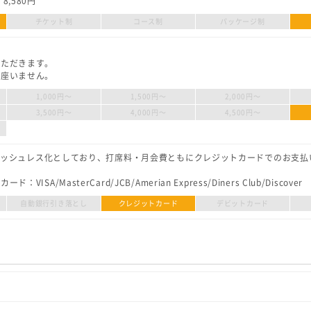
,580円
チケット制
コース制
パッケージ制
いただきます。
御座いません。
1,000円〜
1,500円〜
2,000円〜
3,500円〜
4,000円〜
4,500円〜
でキャッシュレス化としており、打席料・月会費ともにクレジットカードでのお支
ISA/MasterCard/JCB/Amerian Express/Diners Club/Discover
自動銀行引き落とし
クレジットカード
デビットカード