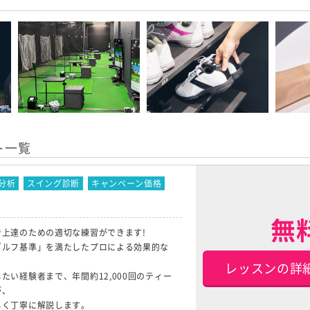
ト一覧
分析
スイング診断
キャンペーン価格
無
上達のための適切な練習ができます!
ゴルフ基準」を満たしたプロによる効果的な
レッスンの詳
たい経験者まで、年間約12,000回のティー
が、
しく丁寧に解説します。