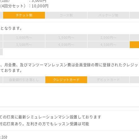
(1回） ：3,000円
4回分セット）：10,000円
チケット制
コース制
パッケージ制
金となります。
1,000円〜
1,500円〜
2,000円〜
3,500円〜
4,000円〜
4,500円〜
金、月会費、及びマンツーマンレッスン費は会員登録の際に登録されたクレジッ
っております。
自動銀行引き落とし
クレジットカード
デビットカード
ての打席に最新シミュレーションマシン設置しております
対応打席あり。左利きの方でもレッスン受講は可能
:3分