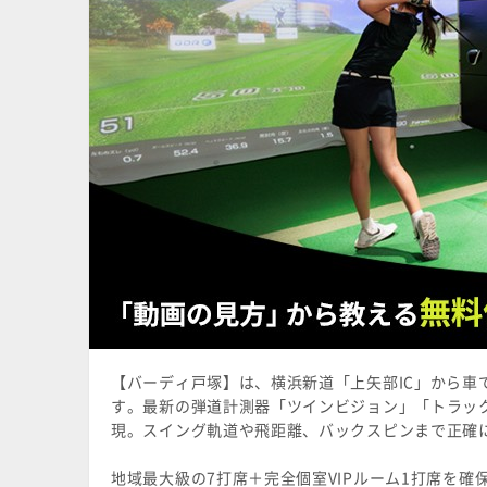
【バーディ戸塚】は、横浜新道「上矢部IC」から車
す。最新の弾道計測器「ツインビジョン」「トラック
現。スイング軌道や飛距離、バックスピンまで正確
地域最大級の7打席＋完全個室VIPルーム1打席を