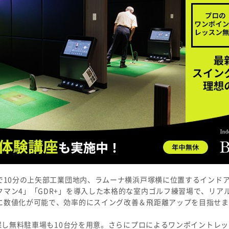
で10分の上矢部工業団地内、ラムーナ横浜戸塚横に位置するインド
マン4」「GDR+」を導入した本格的な室内ゴルフ練習場で、リア
に数値化が可能で、効率的にスイング改善＆飛距離アップを目指せま
確保し無料駐車場も10台分を用意。さらにプロによるワンポイントレ