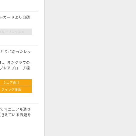
トカードより自動
グループレッスン
ひとりに沿ったレッ
し、またクラブの
プやアプローチ練
シニア向け
スイング理論
のでマニュアル通り
今抱えている課題を
。