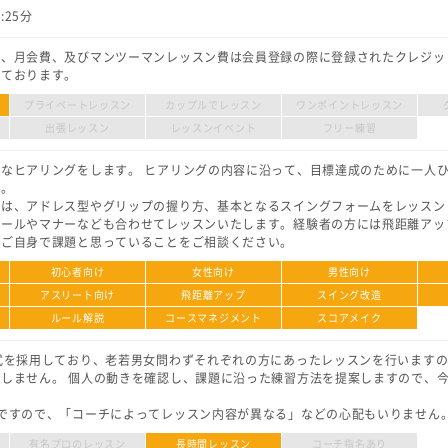
25分
金、月会費、及びマンツーマンレッスン費は会員登録の際に登録されたクレジッ
っております。
プライベートレッスン
カップルでレッスン
ワンポイントレッスン
出張レッスン
レッスンイベント
フリー練習
なヒアリングをします。 ヒアリングの内容に沿って、目標達成のために一人
す。
には、アドレス型やグリップの握り方、基本となるスイングフォームをレッスン
ルールやマナーなども合わせてレッスンいたします。経験者の方には飛距離アッ
、ご自身で課題と思っていることをご相談ください。
初心者向け
女性向け
男性向け
アスリート向け
飛距離アップ
スイング改造
ルール解説
コースマネジメント
スコアメイク
式を採用しており、老若男女問わずそれぞれの方にあったレッスンを行います
しません。 個人の動きを確認し、課題に沿った練習方法を提案しますので、
ですので、「コーチによってレッスン内容が異なる」などの心配もいりません
有名プロのレッスン
長時間レッスン
コーチ指名あり