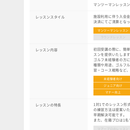
マンツーマンレッスン:
施設利用に伴う入会
レッスンスタイル
決済にてご清算とな
マンツーマンレッスン
ラウンドレッスン
初回受講の際に、簡単
レッスン内容
スンを提供いたしま
ゴルフ未経験者の方
種類や用途、ゴルフ
習・コース戦略など
未経験者向け
ジュニア向け
マナー向上
1対1でのレッスン形
レッスンの特長
の練習方法は提案いた
早期解決可能です。
また、在籍プロは1名
ツアープロのレッスン