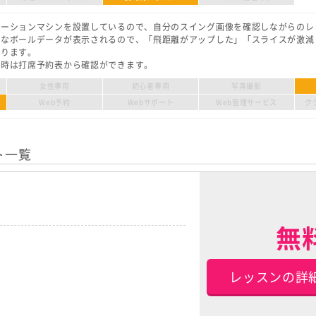
レーションマシンを設置しているので、自分のスイング画像を確認しながらのレ
かなボールデータが表示されるので、「飛距離がアップした」「スライスが激減
かります。
日時は打席予約表から確認ができます。
女性専用
初心者専用
写真撮影
Web予約
Webサポート
Web管理サービス
ク
ト一覧
無
レッスンの詳