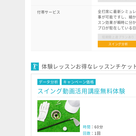
全打席に最新シミュ
付帯サービス
事が可能ですし、細
スン効果が瞬時に分
プロが駐在している
短期間上達プランあり
スイング分析
体験レッスンお得なレッスンチケッ
データ分析
キャンペーン価格
スイング動画活用講座無料体験
時間
：60分
回数
：1回