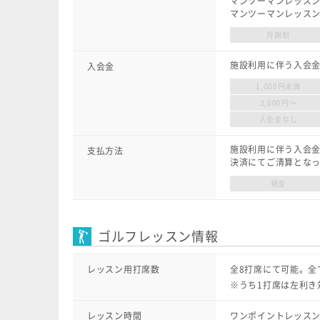
マンツーマンレッスン
マンツーマンレッスン(
月謝制
施設利用に伴う入会
入会金
1,000円未満
3,000円〜
入会金なし
施設利用に伴う入会
支払方法
決済にてご清算とな
現金
ゴルフレッスン情報
レッスン用打席数
全8打席にて可能。全
※うち1打席は左利き
レッスン時間
ワンポイントレッスン