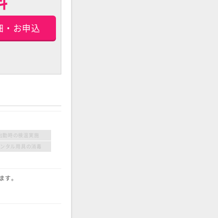
料
細・お申込
出勤時の検温実施
レンタル用具の消毒
ます。