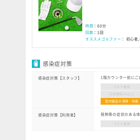
時間
：60分
回数
：1回
オススメゴルファー
： 初心者
感染症対策
1階カウンター前にご
感染症対策【スタッフ】
マスク着用
打席間隔2m以上
室内備品の清掃・除菌
発熱等の症状のある
感染症対策【利用者】
マスク着用