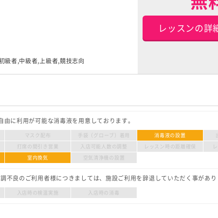
無
レッスンの詳
,初級者,中級者,上級者,競技志向
自由に利用が可能な消毒液を用意しております。
マスク配布
手袋（グローブ）着用
消毒液の設置
打席の間引き営業
入店可能人数の調整
レッスン時の距離確保
室内換気
空気清浄機の設置
体調不良のご利用者様につきましては、施設ご利用を辞退していただく事があり
入店時の検温実施
入店時の消毒