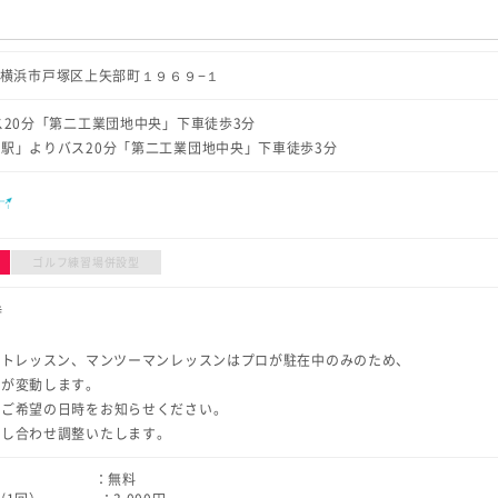
奈川県横浜市戸塚区上矢部町１９６９−１
ス20分「第二工業団地中央」下車徒歩3分
駅」よりバス20分「第二工業団地中央」下車徒歩3分
ル
ゴルフ練習場併設型
時
ントレッスン、マンツーマンレッスンはプロが駐在中のみのため、
ルが変動します。
にご希望の日時をお知らせください。
らし合わせ調整いたします。
ッスン ：無料