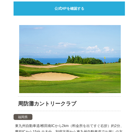
公式HPを確認する
周防灘カントリークラブ
福岡県
東九州自動車道/椎田南ICから2km（料金所を出てすぐ右折）約2分、
豊前ICから15分 ※大分、別府方面から東九州自動車道でお越しの方