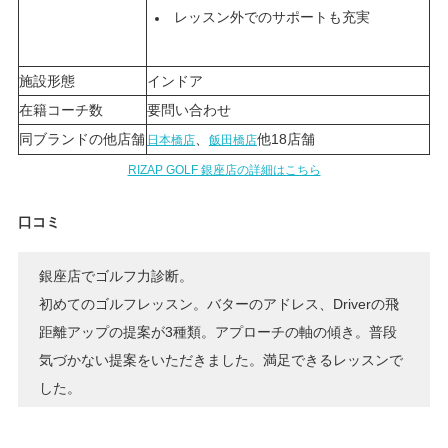
レッスン外でのサポートも充実
施設形態
インドア
在籍コーチ数
要問い合わせ
同ブランドの他店舗
、
他18店舗
日本橋店
飯田橋店
RIZAP GOLF 銀座店の詳細はこちら
口コミ
銀座店でゴルフ力診断。
初めてのゴルフレッスン。バターのアドレス、Driverの飛
距離アップの提案が3種類。アプローチの軸の傾き。普段
気づかない提案をいただきました。満足できるレッスンで
した。