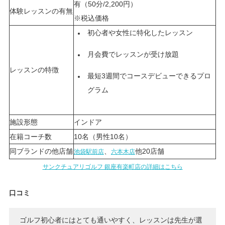
有（50分/2,200円）
体験レッスンの有無
※税込価格
初心者や女性に特化したレッスン
月会費でレッスンが受け放題
レッスンの特徴
最短3週間でコースデビューできるプロ
グラム
施設形態
インドア
在籍コーチ数
10名（男性10名）
同ブランドの他店舗
、
他20店舗
池袋駅前店
六本木店
サンクチュアリゴルフ 銀座有楽町店の詳細はこちら
口コミ
ゴルフ初心者にはとても通いやすく、レッスンは先生が選