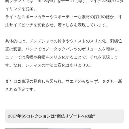
同ブランドでは「Re-Style」をテーマに掲げ、マイナス5歳のスタ
イリングを提案。
ライトなスポーツカラーやスポーティーな素材の採用のほか、寸
法サイズピッチを変化させ、若々しさを表現しています。
具体的には、メンズシャツの衿巾やウエストのスリム化、刺繍位
置の変更。パンツではノータックパンツのボリュームを増やし、
ニットでは肩幅や身幅をスリム化することで、それを表現しま
す。なお、レディスの寸法に変化はありません。
またロゴ表現の見直しも図られ、ウエアのみならず、タグも一新
される予定です。
2017年SSコレクションは“南仏リゾートへの旅”